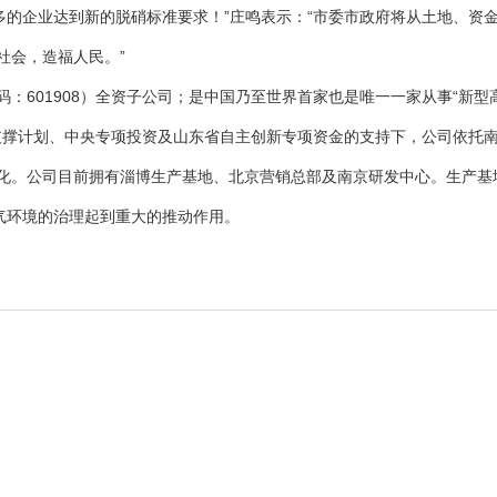
多的企业达到新的脱硝标准要求！”庄鸣表示：“市委市政府将从土地、资
社会，造福人民。”
：601908）全资子公司；是中国乃至世界首家也是唯一一家从事“新
技支撑计划、中央专项投资及山东省自主创新专项资金的支持下，公司依托
。公司目前拥有淄博生产基地、北京营销总部及南京研发中心。生产基地
气环境的治理起到重大的推动作用。