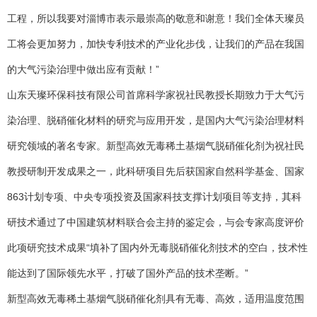
工程，所以我要对淄博市表示最崇高的敬意和谢意！我们全体天璨员
工将会更加努力，加快专利技术的产业化步伐，让我们的产品在我国
的大气污染治理中做出应有贡献！”
山东天璨环保科技有限公司首席科学家祝社民教授长期致力于大气污
染治理、脱硝催化材料的研究与应用开发，是国内大气污染治理材料
研究领域的著名专家。新型高效无毒稀土基烟气脱硝催化剂为祝社民
教授研制开发成果之一，此科研项目先后获国家自然科学基金、国家
863计划专项、中央专项投资及国家科技支撑计划项目等支持，其科
研技术通过了中国建筑材料联合会主持的鉴定会，与会专家高度评价
此项研究技术成果“填补了国内外无毒脱硝催化剂技术的空白，技术性
能达到了国际领先水平，打破了国外产品的技术垄断。”
新型高效无毒稀土基烟气脱硝催化剂具有无毒、高效，适用温度范围