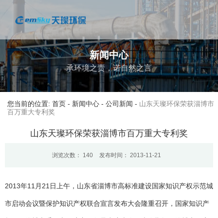
新闻中心
承环境之责，诺自然之言
您当前的位置: 首页
-
新闻中心
-
公司新闻
-
山东天璨环保荣获淄博市
百万重大专利奖
山东天璨环保荣获淄博市百万重大专利奖
浏览次数：
140
发布时间： 2013-11-21
2013年11月21日上午，山东省淄博市高标准建设国家知识产权示范城
市启动会议暨保护知识产权联合宣言发布大会隆重召开，国家知识产