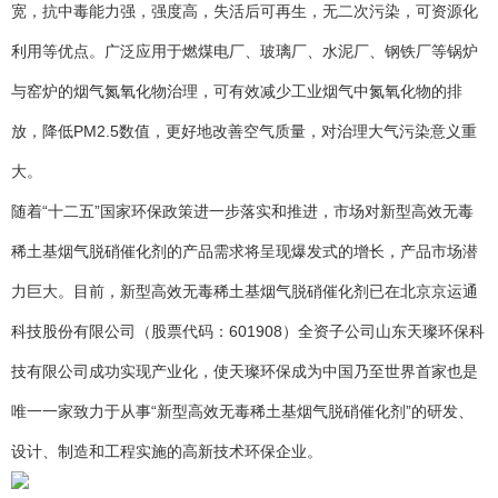
宽，抗中毒能力强，强度高，失活后可再生，无二次污染，可资源化
利用等优点。广泛应用于燃煤电厂、玻璃厂、水泥厂、钢铁厂等锅炉
与窑炉的烟气氮氧化物治理，可有效减少工业烟气中氮氧化物的排
放，降低PM2.5数值，更好地改善空气质量，对治理大气污染意义重
大。
随着“十二五”国家环保政策进一步落实和推进，市场对新型高效无毒
稀土基烟气脱硝催化剂的产品需求将呈现爆发式的增长，产品市场潜
力巨大。目前，新型高效无毒稀土基烟气脱硝催化剂已在北京京运通
科技股份有限公司（股票代码：601908）全资子公司山东天璨环保科
技有限公司成功实现产业化，使天璨环保成为中国乃至世界首家也是
唯一一家致力于从事“新型高效无毒稀土基烟气脱硝催化剂”的研发、
设计、制造和工程实施的高新技术环保企业。