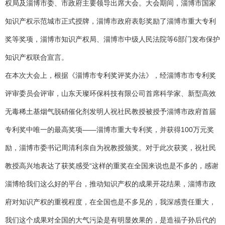
权局及淄博市委、市政府主要领导出席大会。大会期间，淄博市国家
知识产权示范城市正式授牌，淄博市政府表彰奖励了淄博市重大专利
奖等奖项，淄博市知识产权局、淄博市中级人民法院等6部门发布保护
知识产权联合宣言。
在本次大会上，根据《淄博市专利奖评奖办法》，经淄博市市专利奖
评审委员会评审，山东天璨环保科技有限公司首席科学家、新型高效
无毒稀土基烟气脱硝催化剂发明人祝社民教授被授予淄博市政府首届
专利奖中唯一的最高奖项——淄博市重大专利奖，并获得100万元奖
励，淄博市委书记周清利亲自为祝教授颁奖。对于此次获奖，祝社民
教授高兴地表达了获奖感受“这样的重奖在全国来说也是不多的，感谢
淄博给我们这么好的平台，推动知识产权的成果开花结果，淄博市政
府对知识产权的重视程度，在全国也是不多见的，我深感责任重大，
我们这个成果对全国的大气污染是有明显效果的，是造福子孙后代的