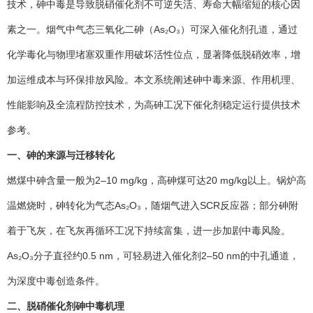
技术，砷中毒是导致脱硝催化剂不可逆失活、寿命大幅缩短的核心因
素之一。烟气中气态三氧化二砷（As₂O₃）可深入催化剂孔道，通过
化学毒化与物理堵塞双重作用破坏活性位点，显著降低脱硝效率，增
加运维成本与环保排放风险。本文系统阐述砷中毒来源、作用机理、
性能影响及全流程防控技术，为高砷工况下催化剂稳定运行提供技术
参考。
一、砷的来源与迁移转化
燃煤中砷含量一般为2–10 mg/kg，高砷煤可达20 mg/kg以上。锅炉高
温燃烧时，砷转化为气态As₂O₃，随烟气进入SCR反应器；部分砷附
着于飞灰，在飞灰再循环工况下持续富集，进一步加剧中毒风险。
As₂O₃分子直径约0.5 nm，可轻易进入催化剂2–50 nm的中孔通道，
为深度中毒创造条件。
二、脱硝催化剂砷中毒机理