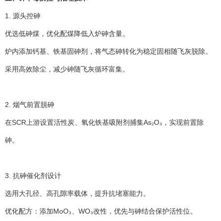
1. 源头控砷
优选低砷煤，优化配煤降低入炉砷含量。
炉内添加钙基、铁基固砷剂，将气态砷转化为稳定固相随飞灰脱除。
采用高效除尘，减少砷随飞灰循环富集。
2. 烟气前置脱砷
在SCR上游设置活性炭、氧化铁基吸附剂捕集As₂O₃，实现前置除
砷。
3. 抗砷催化剂设计
选用大孔径、高孔隙率载体，提升抗堵塞能力。
优化配方：添加MoO₃、WO₃改性，优先与砷结合保护活性位。