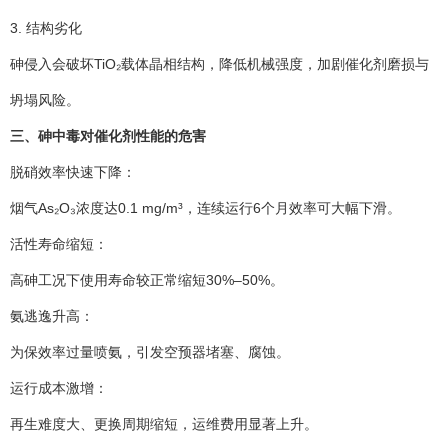
3. 结构劣化
砷侵入会破坏TiO₂载体晶相结构，降低机械强度，加剧催化剂磨损与
坍塌风险。
三、砷中毒对催化剂性能的危害
脱硝效率快速下降：
烟气As₂O₃浓度达0.1 mg/m³，连续运行6个月效率可大幅下滑。
活性寿命缩短：
高砷工况下使用寿命较正常缩短30%–50%。
氨逃逸升高：
为保效率过量喷氨，引发空预器堵塞、腐蚀。
运行成本激增：
再生难度大、更换周期缩短，运维费用显著上升。