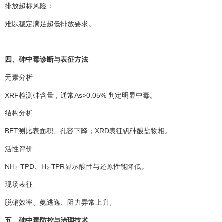
排放超标风险：
难以稳定满足超低排放要求。
四、砷中毒诊断与表征方法
元素分析
XRF检测砷含量，通常As>0.05% 判定明显中毒。
结构分析
BET测比表面积、孔容下降；XRD表征钒砷酸盐物相。
活性评价
NH₃-TPD、H₂-TPR显示酸性与还原性能降低。
现场表征
脱硝效率、氨逃逸、阻力异常上升。
五、砷中毒防控与治理技术