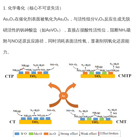
1. 化学毒化（核心不可逆失活）
As₂O₃在催化剂表面被氧化为As₂O₅，与活性组分V₂O₅反应生成无脱
硝活性的钒砷酸盐（如AsVO₅），直接占据酸性活性位，阻断NH₃吸
附与NO还原反应路径，同时消耗表面活性氧，显著削弱氧化还原能
力。