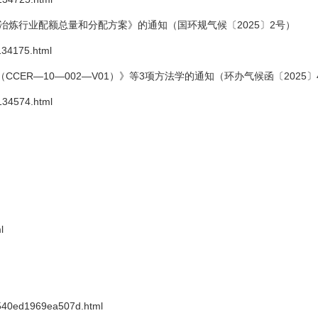
铝冶炼行业配额总量和分配方案》的通知（国环规气候〔2025〕2号）
134175.html
ER—10—002—V01）》等3项方法学的通知（环办气候函〔2025〕
134574.html
l
8540ed1969ea507d.html