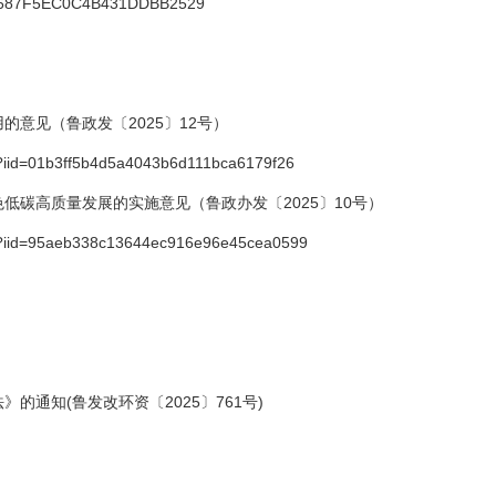
25C687F5EC0C4B431DDBB2529
意见（鲁政发〔2025〕12号）
tail?iid=01b3ff5b4d5a4043b6d111bca6179f26
低碳高质量发展的实施意见（鲁政办发〔2025〕10号）
etail?iid=95aeb338c13644ec916e96e45cea0599
通知(鲁发改环资〔2025〕761号)