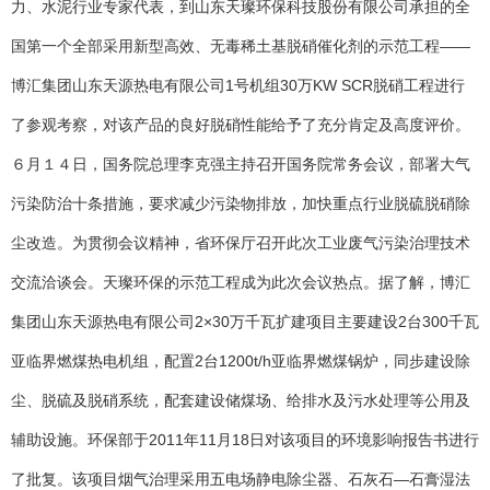
力、水泥行业专家代表，到山东天璨环保科技股份有限公司承担的全
国第一个全部采用新型高效、无毒稀土基脱硝催化剂的示范工程——
博汇集团山东天源热电有限公司1号机组30万KW SCR脱硝工程进行
了参观考察，对该产品的良好脱硝性能给予了充分肯定及高度评价。
６月１４日，国务院总理李克强主持召开国务院常务会议，部署大气
污染防治十条措施，要求减少污染物排放，加快重点行业脱硫脱硝除
尘改造。为贯彻会议精神，省环保厅召开此次工业废气污染治理技术
交流洽谈会。天璨环保的示范工程成为此次会议热点。据了解，博汇
集团山东天源热电有限公司2×30万千瓦扩建项目主要建设2台300千瓦
亚临界燃煤热电机组，配置2台1200t/h亚临界燃煤锅炉，同步建设除
尘、脱硫及脱硝系统，配套建设储煤场、给排水及污水处理等公用及
辅助设施。环保部于2011年11月18日对该项目的环境影响报告书进行
了批复。该项目烟气治理采用五电场静电除尘器、石灰石—石膏湿法